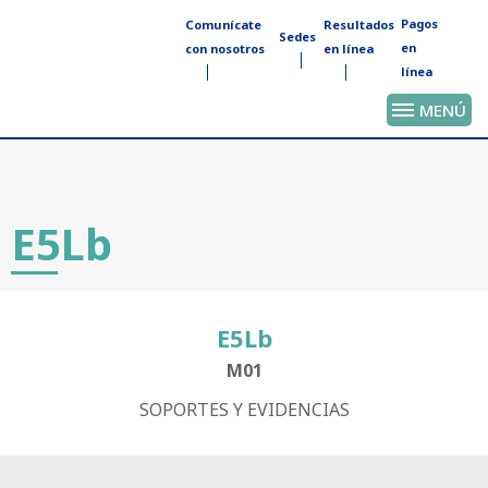
Pagos
Comunícate
Resultados
Sedes
en
con nosotros
en línea
línea
MENÚ
E5Lb
E5Lb
M01
SOPORTES Y EVIDENCIAS