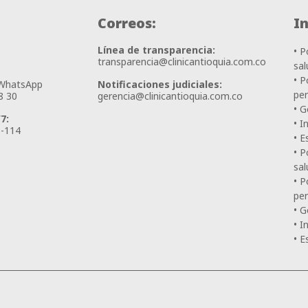
Correos:
I
Línea de transparencia:
• P
transparencia@clinicantioquia.com.co
sal
• P
 WhatsApp
Notificaciones judiciales:
pe
8 30
gerencia@clinicantioquia.com.co
• G
7:
• I
3-114
• E
• P
sal
• P
pe
• G
• I
• E